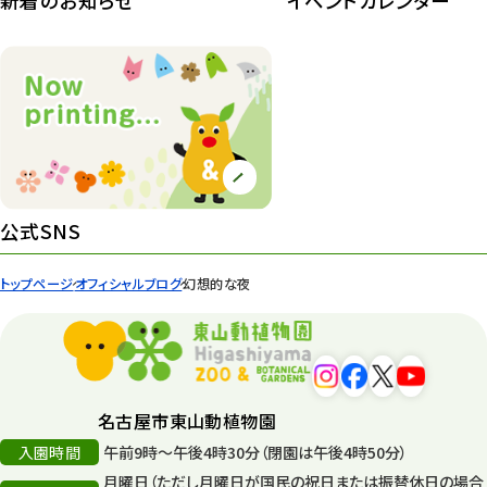
新着のお知らせ
イベントカレンダー
植物園 その他
423
桜情報
83
紅葉情報
52
ズーボ
68
イベント
439
公式SNS
園内の様子
168
トップページ
オフィシャルブログ
幻想的な夜
環境教育
44
遊園地
6
タワー
56
名古屋市東山動植物園
入園時間
午前9時～午後4時30分（閉園は午後4時50分）
平和公園
15
月曜日（ただし月曜日が国民の祝日または振替休日の場合