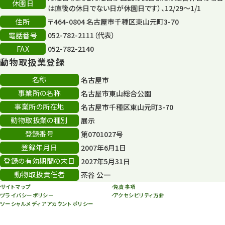
休園日
森のとこやさん
は直後の休日でない日が休園日です）、12/29～1/1
121
住所
〒464-0804 名古屋市千種区東山元町3-70
再生
132
電話番号
052-782-2111（代表）
FAX
052-782-2140
再生フォーラム
14
動物取扱業登録
80周年
36
名称
名古屋市
事業所の名称
名古屋市東山総合公園
その他
406
事業所の所在地
名古屋市千種区東山元町3-70
その他イベント
10
動物取扱業の種別
展示
登録番号
第0701027号
スカイタワー
3
登録年月日
2007年6月1日
年末年始のイベント
5
登録の有効期間の末日
2027年5月31日
動物取扱責任者
茶谷 公一
秋まつり
10
サイトマップ
免責事項
プライバシーポリシー
アクセシビリティ方針
ソーシャルメディアアカウントポリシー