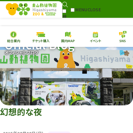
MENU
CLOSE
検
Select Language
▼
索
Official Blog
総合案内
チケット購入
園内MAP
イベント
SNS
本日の
開園情報
チケ
オフィシャルブログ
園内MAP
イベント
総合案内
動物園
植物園
東山動植物園
再生プラン
への支援
幻想的な夜
環境教育
サイトマップ
Follow me