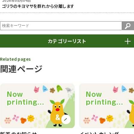
2026年08月04日
ゴリラのキヨマサを群れから分離します
カテゴリーリスト
春まつり
9
Related pages
関連ページ
動物園
1639
動物園長のZooコラム
172
動物園その他
117
植物園
510
植物たち
407
植物園長の庭
177