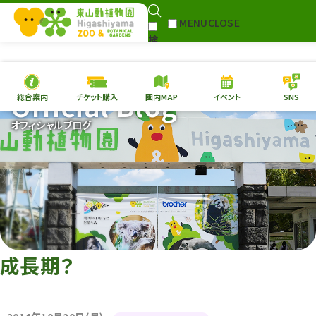
MENU
CLOSE
検
Select Language
▼
索
Official Blog
総合案内
チケット購入
園内MAP
イベント
SNS
本日の
開園情報
チケ
オフィシャルブログ
園内MAP
イベント
総合案内
動物園
植物園
東山動植物園
再生プラン
への支援
成長期？
環境教育
サイトマップ
Follow me