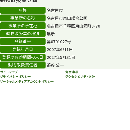
80周年
36
名称
名古屋市
事業所の名称
名古屋市東山総合公園
その他
406
事業所の所在地
名古屋市千種区東山元町3-70
その他イベント
10
動物取扱業の種別
展示
登録番号
第0701027号
スカイタワー
3
登録年月日
2007年6月1日
年末年始のイベント
5
登録の有効期間の末日
2027年5月31日
動物取扱責任者
茶谷 公一
秋まつり
10
サイトマップ
免責事項
プライバシーポリシー
アクセシビリティ方針
ソーシャルメディアアカウントポリシー