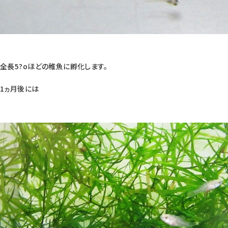
全長5?oほどの稚魚に孵化します。
1ヵ月後には