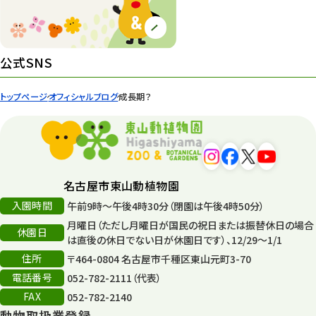
ズーボ
68
イベント
439
公式SNS
園内の様子
168
トップページ
オフィシャルブログ
成長期？
環境教育
44
遊園地
6
タワー
56
名古屋市東山動植物園
入園時間
午前9時～午後4時30分（閉園は午後4時50分）
平和公園
15
月曜日（ただし月曜日が国民の祝日または振替休日の場合
休園日
森のとこやさん
は直後の休日でない日が休園日です）、12/29～1/1
121
住所
〒464-0804 名古屋市千種区東山元町3-70
再生
132
電話番号
052-782-2111（代表）
FAX
052-782-2140
再生フォーラム
14
動物取扱業登録