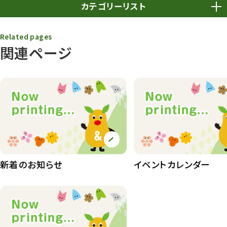
カテゴリーリスト
春まつり
9
Related pages
関連ページ
動物園
1640
動物園長のZooコラム
172
動物園その他
117
植物園
510
植物たち
407
植物園長の庭
177
新着のお知らせ
イベントカレンダー
植物園 その他
423
桜情報
83
紅葉情報
52