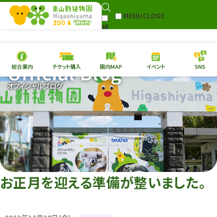
MENU
CLOSE
検
Select Language
▼
索
Official Blog
総合案内
チケット購入
園内MAP
イベント
SNS
本日の
開園情報
チケ
オフィシャルブログ
園内MAP
イベント
総合案内
動物園
植物園
東山動植物園
再生プラン
への支援
お正月を迎える準備が整いました。
環境教育
サイトマップ
Follow me