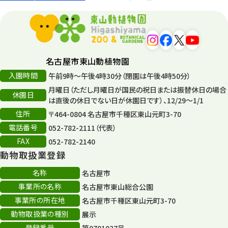
環境教育
44
遊園地
6
タワー
56
名古屋市東山動植物園
入園時間
午前9時～午後4時30分（閉園は午後4時50分）
平和公園
15
月曜日（ただし月曜日が国民の祝日または振替休日の場合
休園日
森のとこやさん
は直後の休日でない日が休園日です）、12/29～1/1
121
住所
〒464-0804 名古屋市千種区東山元町3-70
再生
132
電話番号
052-782-2111（代表）
FAX
052-782-2140
再生フォーラム
14
動物取扱業登録
80周年
36
名称
名古屋市
事業所の名称
名古屋市東山総合公園
その他
406
事業所の所在地
名古屋市千種区東山元町3-70
その他イベント
10
動物取扱業の種別
展示
登録番号
第0701027号