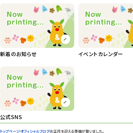
動物園その他
117
植物園
510
植物たち
407
植物園長の庭
177
新着のお知らせ
イベントカレンダー
植物園 その他
423
桜情報
83
紅葉情報
52
ズーボ
68
イベント
439
公式SNS
園内の様子
168
トップページ
オフィシャルブログ
お正月を迎える準備が整いました。