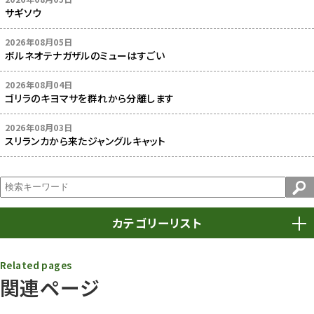
サギソウ
2026年08月05日
ボルネオテナガザルのミューはすごい
2026年08月04日
ゴリラのキヨマサを群れから分離します
2026年08月03日
スリランカから来たジャングルキャット
カテゴリーリスト
春まつり
9
Related pages
関連ページ
動物園
1638
動物園長のZooコラム
172