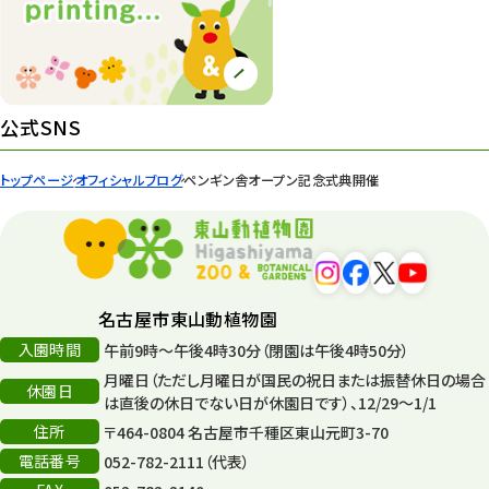
イベント
439
園内の様子
168
環境教育
44
公式SNS
遊園地
6
トップページ
オフィシャルブログ
ペンギン舎オープン記念式典開催
タワー
56
平和公園
15
森のとこやさん
121
名古屋市東山動植物園
再生
132
入園時間
午前9時～午後4時30分（閉園は午後4時50分）
月曜日（ただし月曜日が国民の祝日または振替休日の場合
再生フォーラム
14
休園日
は直後の休日でない日が休園日です）、12/29～1/1
住所
80周年
〒464-0804 名古屋市千種区東山元町3-70
36
電話番号
052-782-2111（代表）
その他
406