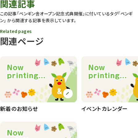
関連記事
動物園
1640
この記事「ペンギン舎オープン記念式典開催」に付いているタグ
「ペンギ
ン」
から関連する記事を表示しています。
動物園長のZooコラム
172
Related pages
動物園その他
117
関連ページ
植物園
510
植物たち
407
植物園長の庭
177
植物園 その他
423
桜情報
83
新着のお知らせ
イベントカレンダー
紅葉情報
52
ズーボ
68