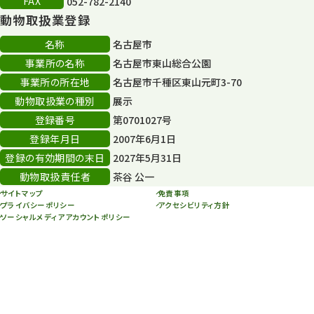
FAX
052-782-2140
動物取扱業登録
その他イベント
10
名称
名古屋市
スカイタワー
3
事業所の名称
名古屋市東山総合公園
事業所の所在地
名古屋市千種区東山元町3-70
年末年始のイベント
5
動物取扱業の種別
展示
秋まつり
10
登録番号
第0701027号
登録年月日
2007年6月1日
登録の有効期間の末日
2027年5月31日
動物取扱責任者
茶谷 公一
サイトマップ
免責事項
プライバシーポリシー
アクセシビリティ方針
ソーシャルメディアアカウントポリシー