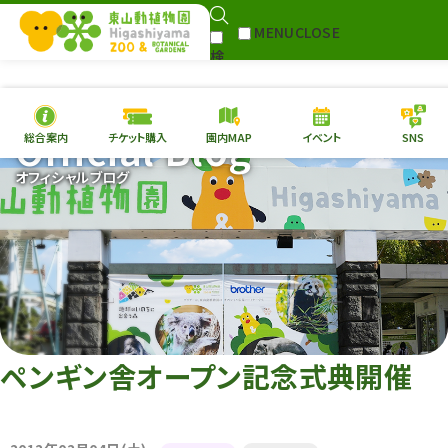
MENU
CLOSE
検
Select Language
▼
索
Official Blog
総合案内
チケット購入
園内MAP
イベント
SNS
本日の
開園情報
チケ
オフィシャルブログ
園内MAP
イベント
総合案内
動物園
植物園
東山動植物園
再生プラン
への支援
ペンギン舎オープン記念式典開催
環境教育
サイトマップ
Follow me