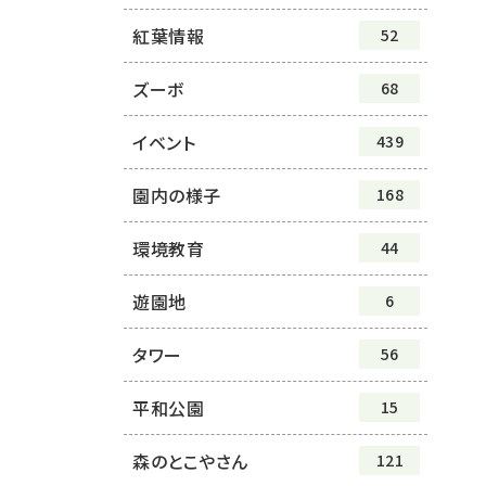
紅葉情報
52
ズーボ
68
イベント
439
園内の様子
168
環境教育
44
遊園地
6
タワー
56
平和公園
15
森のとこやさん
121