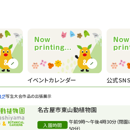
イベントカレンダー
公式SN
ログ
写生大会作品の出張展示
名古屋市東山動植物園
午前9時～午後4時30分（閉園
入園時間
50分）