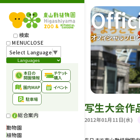
Offic
検索
オフィシャルブロ
MENU
CLOSE
Select Language
▼
本日の
チケット
開園情報
購入
園内MAP
イベント
駐車場
写生大会作
総合案内
2012年01月11日(水)
動物園
植物園