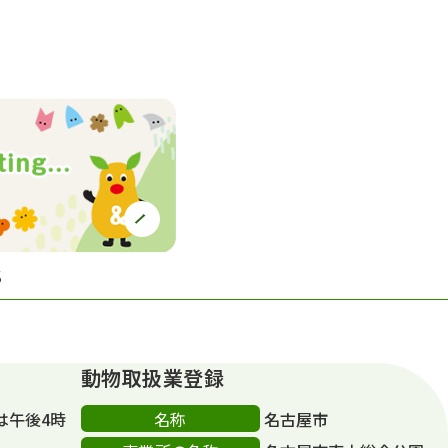
S
動物取扱業登録
名称
は午後4時
名古屋市