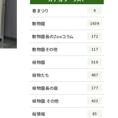
春まつり
9
動物園
1639
動物園長のZooコラム
172
動物園その他
117
植物園
510
植物たち
407
植物園長の庭
177
植物園 その他
423
桜情報
83