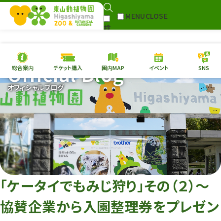
MENU
CLOSE
検
Select Language
▼
索
Official Blog
総合案内
チケット購入
園内MAP
イベント
SNS
本日の
開園情報
チケ
オフィシャルブログ
園内MAP
イベント
総合案内
動物園
植物園
東山動植物園
再生プラン
への支援
「ケータイでもみじ狩り」その（２）〜
環境教育
協賛企業から入園整理券をプレゼン
サイトマップ
Follow me