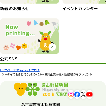
紅葉情報
新着のお知らせ
イベントカレンダー
52
ズーボ
68
イベント
439
園内の様子
168
環境教育
44
公式SNS
遊園地
6
タワー
56
トップページ
オフィシャルブログ
「ケータイでもみじ狩り」その（２）〜協賛企業から入園整理券をプレゼント
平和公園
15
森のとこやさん
121
再生
132
名古屋市東山動植物園