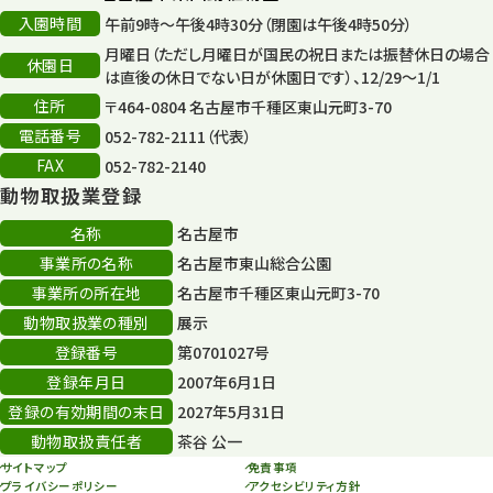
再生フォーラム
14
入園時間
午前9時～午後4時30分（閉園は午後4時50分）
月曜日（ただし月曜日が国民の祝日または振替休日の場合
80周年
休園日
36
は直後の休日でない日が休園日です）、12/29～1/1
住所
〒464-0804 名古屋市千種区東山元町3-70
その他
406
電話番号
052-782-2111（代表）
その他イベント
10
FAX
052-782-2140
動物取扱業登録
スカイタワー
3
名称
名古屋市
年末年始のイベント
5
事業所の名称
名古屋市東山総合公園
事業所の所在地
名古屋市千種区東山元町3-70
秋まつり
10
動物取扱業の種別
展示
登録番号
第0701027号
登録年月日
2007年6月1日
登録の有効期間の末日
2027年5月31日
動物取扱責任者
茶谷 公一
サイトマップ
免責事項
プライバシーポリシー
アクセシビリティ方針