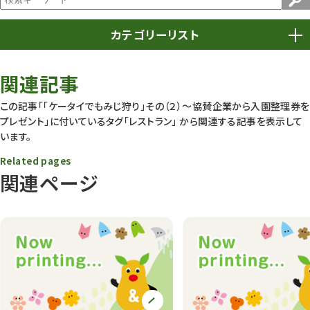
カテゴリーリスト
春まつり
9
関連記事
動物園
1638
この記事「「ケータイでもみじ狩り」その（２）〜協賛企業から入園整理券を
プレゼント」に付いているタグ
「レストラン」
から関連する記事を表示して
動物園長のZooコラム
172
います。
動物園その他
117
Related pages
関連ページ
植物園
510
植物たち
407
植物園長の庭
177
植物園 その他
423
桜情報
83