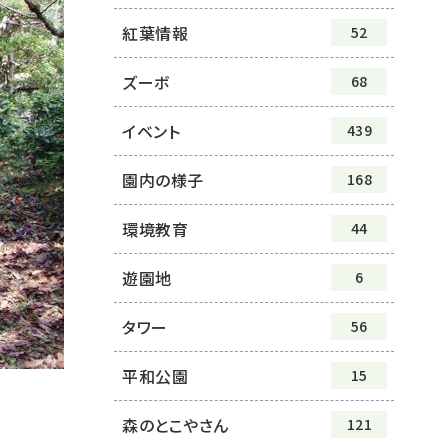
紅葉情報
52
ズーボ
68
イベント
439
園内の様子
168
環境教育
44
遊園地
6
タワー
56
平和公園
15
森のとこやさん
121