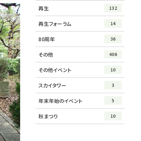
再生
132
再生フォーラム
14
80周年
36
その他
406
その他イベント
10
スカイタワー
3
年末年始のイベント
5
秋まつり
10