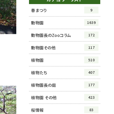
春まつり
9
動物園
1639
動物園長のZooコラム
172
動物園その他
117
植物園
510
植物たち
407
植物園長の庭
177
植物園 その他
423
桜情報
83