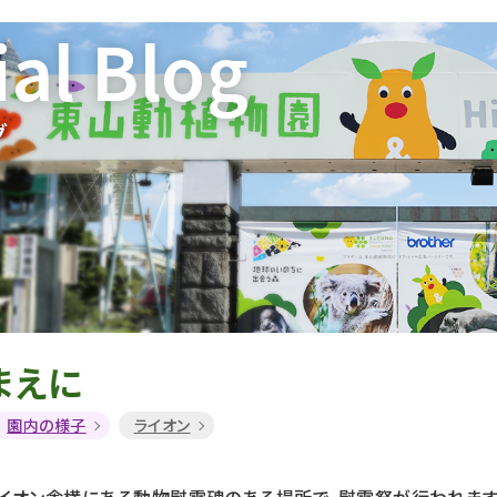
ial Blog
グ
まえに
園内の様子
ライオン