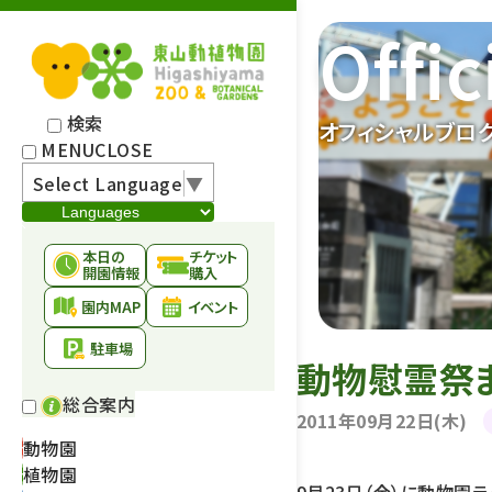
Offic
検索
オフィシャルブロ
MENU
CLOSE
Select Language
▼
本日の
チケット
開園情報
購入
園内MAP
イベント
駐車場
動物慰霊祭
総合案内
2011年09月22日(木)
動物園
植物園