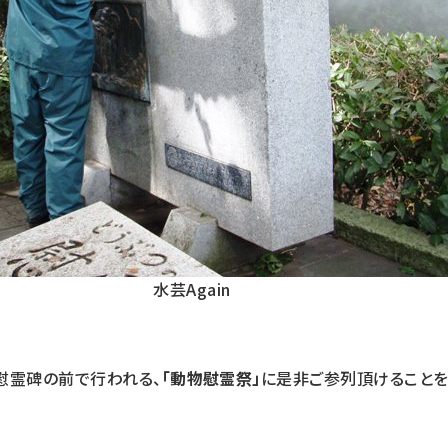
水芸Again
慰霊碑の前で行われる、
「動物慰霊祭」
に是非ご参列頂けること