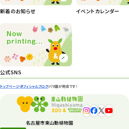
植物園長の庭
177
新着のお知らせ
イベントカレンダー
植物園 その他
423
桜情報
83
紅葉情報
52
ズーボ
68
イベント
439
公式SNS
園内の様子
168
トップページ
オフィシャルブログ
バラ園が見頃です！
環境教育
44
遊園地
6
タワー
56
名古屋市東山動植物園