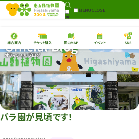
MENU
CLOSE
検
索
Official Blog
総合案内
チケット購入
園内MAP
イベント
SNS
本日の
開園情報
チケッ
オフィシャルブログ
園内MAP
イベント
総合案内
動物園
植物園
フ
東山動植物園
団
再生プラン
への支援
い
環境教育
バラ園が見頃です！
サイトマップ
Follow me!