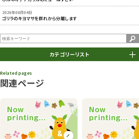
2026年08月04日
ゴリラのキヨマサを群れから分離します
カテゴリーリスト
春まつり
9
Related pages
関連ページ
動物園
1639
動物園長のZooコラム
172
動物園その他
117
植物園
510
植物たち
407