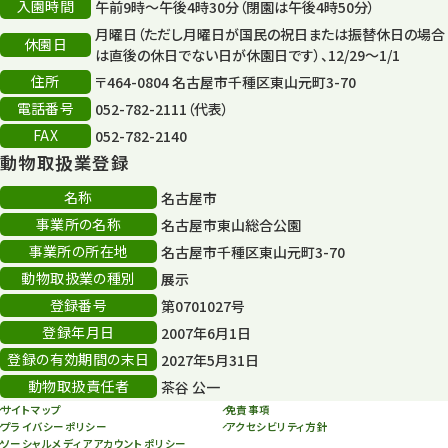
入園時間
午前9時～午後4時30分（閉園は午後4時50分）
平和公園
15
月曜日（ただし月曜日が国民の祝日または振替休日の場合
休園日
森のとこやさん
は直後の休日でない日が休園日です）、12/29～1/1
121
住所
〒464-0804 名古屋市千種区東山元町3-70
再生
132
電話番号
052-782-2111（代表）
FAX
052-782-2140
再生フォーラム
14
動物取扱業登録
80周年
36
名称
名古屋市
事業所の名称
名古屋市東山総合公園
その他
406
事業所の所在地
名古屋市千種区東山元町3-70
その他イベント
10
動物取扱業の種別
展示
登録番号
第0701027号
スカイタワー
3
登録年月日
2007年6月1日
年末年始のイベント
5
登録の有効期間の末日
2027年5月31日
動物取扱責任者
茶谷 公一
秋まつり
10
サイトマップ
免責事項
プライバシーポリシー
アクセシビリティ方針
ソーシャルメディアアカウントポリシー