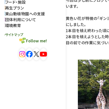
今回は少し前にブログで
フード・施設
います。
再生プラン
東山動植物園への支援
黄色い花が特徴の「ギンヨ
団体利用について
にしました。
環境教育
1本目を植え終わった頃に
サイトマップ
2本目を植えようとした時
Follow me!
目の前での作業に気づい