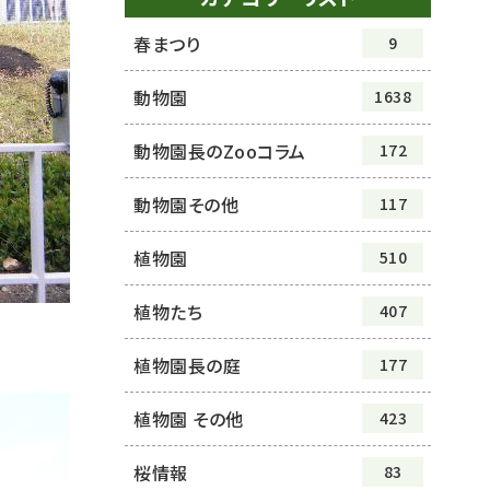
春まつり
9
動物園
1638
動物園長のZooコラム
172
動物園その他
117
植物園
510
植物たち
407
植物園長の庭
177
植物園 その他
423
桜情報
83