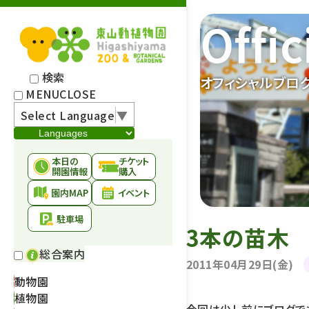
Offic
検索
オフィシャルブロ
MENU
CLOSE
Select Language
▼
本日の
チケット
開園情報
購入
園内MAP
イベント
駐車場
3本の苗木
総合案内
2011年04月29日(金)
動物園
植物園