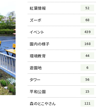
紅葉情報
52
ズーボ
68
イベント
439
園内の様子
168
環境教育
44
遊園地
6
タワー
56
平和公園
15
森のとこやさん
121