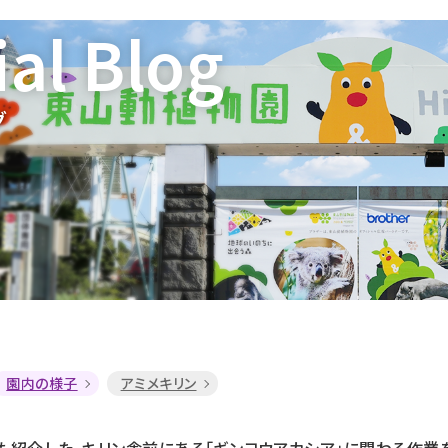
ial Blog
グ
園内の様子
アミメキリン