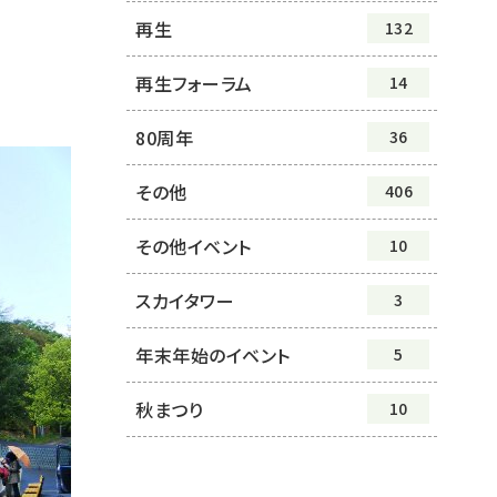
再生
132
再生フォーラム
14
80周年
36
その他
406
その他イベント
10
スカイタワー
3
年末年始のイベント
5
秋まつり
10