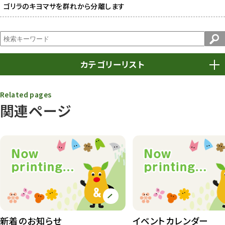
ゴリラのキヨマサを群れから分離します
カテゴリーリスト
春まつり
9
Related pages
関連ページ
動物園
1639
動物園長のZooコラム
172
動物園その他
117
植物園
510
植物たち
407
植物園長の庭
177
新着のお知らせ
イベントカレンダー