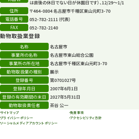
森のとこやさん
は直後の休日でない日が休園日です）、12/29～1/1
121
住所
〒464-0804 名古屋市千種区東山元町3-70
再生
132
電話番号
052-782-2111（代表）
FAX
052-782-2140
再生フォーラム
14
動物取扱業登録
80周年
36
名称
名古屋市
事業所の名称
名古屋市東山総合公園
その他
406
事業所の所在地
名古屋市千種区東山元町3-70
その他イベント
10
動物取扱業の種別
展示
登録番号
第0701027号
スカイタワー
3
登録年月日
2007年6月1日
年末年始のイベント
5
登録の有効期間の末日
2027年5月31日
動物取扱責任者
茶谷 公一
秋まつり
10
サイトマップ
免責事項
プライバシーポリシー
アクセシビリティ方針
ソーシャルメディアアカウントポリシー