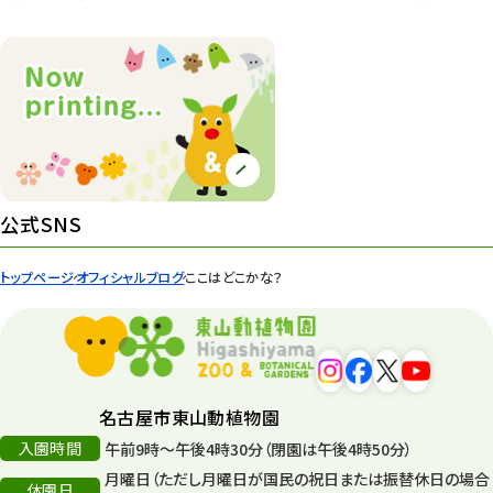
植物園 その他
423
桜情報
83
紅葉情報
52
ズーボ
68
イベント
439
公式SNS
園内の様子
168
トップページ
オフィシャルブログ
ここはどこかな？
環境教育
44
遊園地
6
タワー
56
名古屋市東山動植物園
入園時間
午前9時～午後4時30分（閉園は午後4時50分）
平和公園
15
月曜日（ただし月曜日が国民の祝日または振替休日の場合
休園日