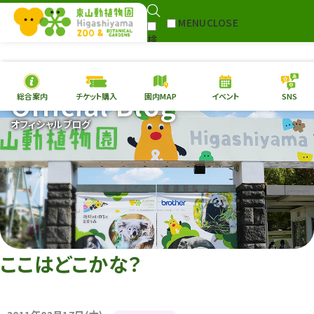
MENU
CLOSE
検
Select Language
▼
索
Official Blog
総合案内
チケット購入
園内MAP
イベント
SNS
本日の
開園情報
チケ
オフィシャルブログ
園内MAP
イベント
総合案内
動物園
植物園
東山動植物園
再生プラン
への支援
ここはどこかな？
環境教育
サイトマップ
Follow me