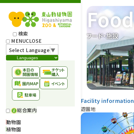
Food 
検索
フード・施設
MENU
CLOSE
Select Language
▼
本日の
チケット
開園情報
購入
園内MAP
イベント
駐車場
Facility informatio
遊園地
総合案内
動物園
植物園