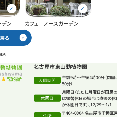
ーデン
カフェ ノースガーデン
戻る
園地
名古屋市東山動植物園
午前9時～午後4時30分（閉園
入園時間
50分）
月曜日（ただし月曜日が国民
休園日
は振替休日の場合は直後の休
が休園日です）、12/29～1/1
〒464-0804 名古屋市千種区
住所