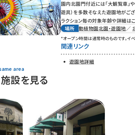
園内北園門付近には「大観覧車」や
遊具）を多数そなえた遊園地がござ
ラクション毎の対象年齢や詳細はこ
場所
動植物園北園・遊園地
／
*オープン時間は通常時のものです。イ
関連リンク
遊園地詳細
 same area
の施設を見る