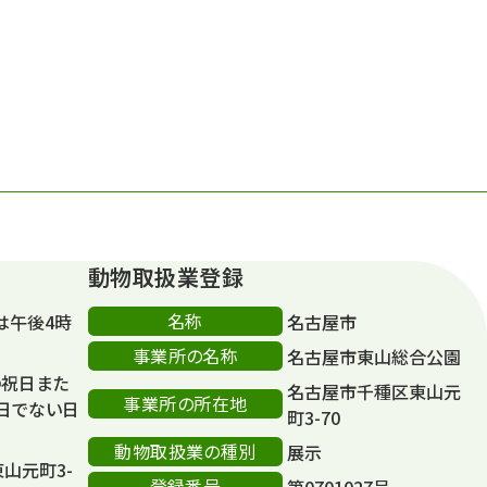
動物取扱業登録
名称
は午後4時
名古屋市
事業所の名称
名古屋市東山総合公園
の祝日また
名古屋市千種区東山元
事業所の所在地
日でない日
町3-70
動物取扱業の種別
展示
東山元町3-
登録番号
第0701027号