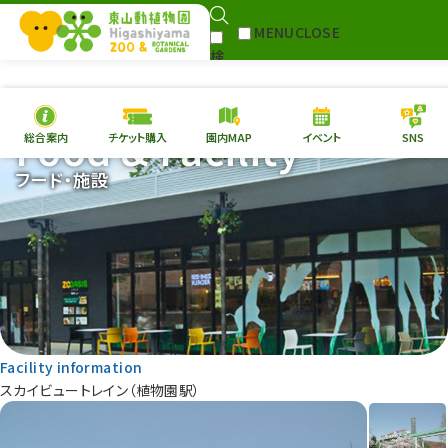
MENU
CLOSE
検
Select Language
▼
索
Food & Facility
総合案内
チケット購入
園内MAP
イベント
SNS
本日の
開園情報
チケ
フード・施設
園内MAP
イベント
総合案内
動物園
植物園
東山動植物園
再生プラン
への支援
Facility information
環境教育
スカイビュートレイン（植物園駅）
サイトマップ
Follow me