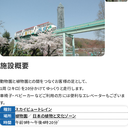
施設概要
動物園と植物園との間をつなぐお客様の足として、
1周（2キロ）を20分かけてゆっくりと走行します。
車椅子・ベビーカーなどご利用の方には便利なエレベーターもございま
す。
種別
スカイビュートレイン
場所
植物園
／
日本の植物と文化ゾーン
*
時間
午前9時〜午後4時20分