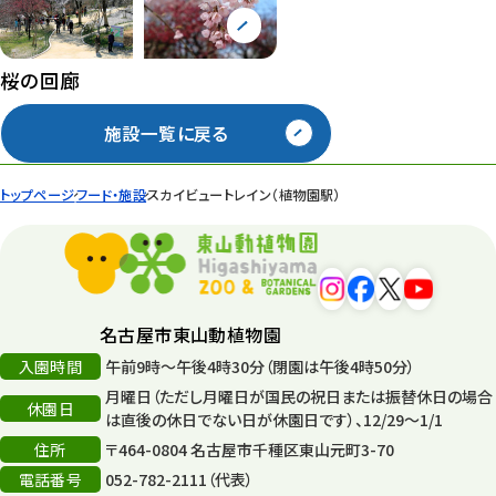
桜の回廊
施設一覧に戻る
トップページ
フード・施設
スカイビュートレイン（植物園駅）
名古屋市東山動植物園
入園時間
午前9時～午後4時30分（閉園は午後4時50分）
月曜日（ただし月曜日が国民の祝日または振替休日の場合
休園日
は直後の休日でない日が休園日です）、12/29～1/1
住所
〒464-0804 名古屋市千種区東山元町3-70
電話番号
052-782-2111（代表）