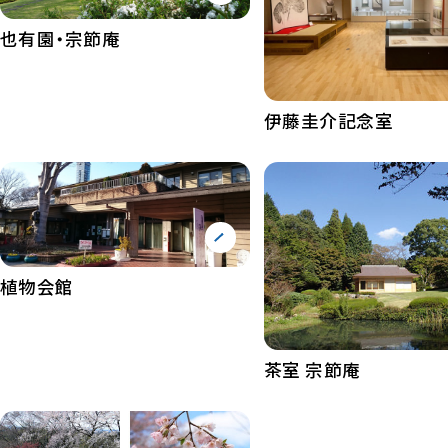
也有園・宗節庵
伊藤圭介記念室
植物会館
茶室 宗節庵