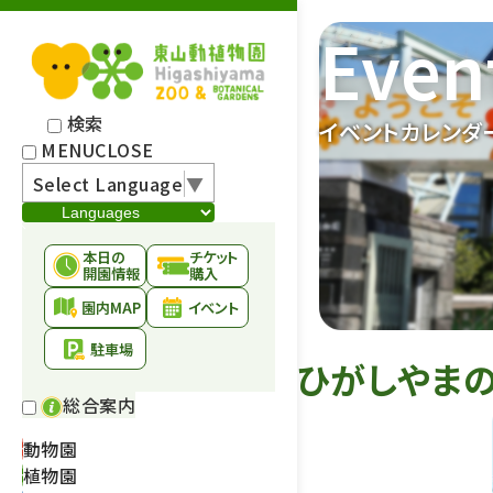
Even
検索
イベントカレンダ
MENU
CLOSE
Select Language
▼
本日の
チケット
開園情報
購入
園内MAP
イベント
駐車場
ひがしやま
総合案内
動物園
植物園