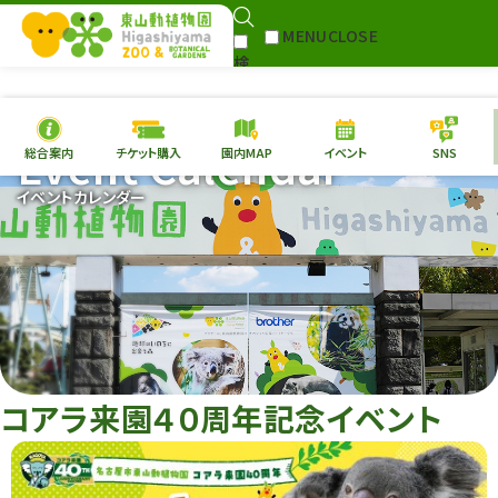
MENU
CLOSE
検
Select Language
▼
索
Event Calendar
総合案内
チケット購入
園内MAP
イベント
SNS
本日の
開園情報
チケ
イベントカレンダー
園内MAP
イベント
総合案内
動物園
植物園
東山動植物園
再生プラン
への支援
コアラ来園４０周年記念イベント
環境教育
サイトマップ
Follow me