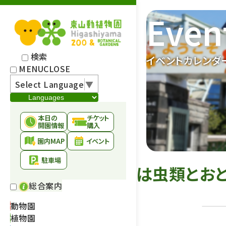
Even
検索
イベントカレンダ
MENU
CLOSE
Select Language
▼
本日の
チケット
開園情報
購入
園内MAP
イベント
駐車場
は虫類とお
総合案内
動物園
植物園