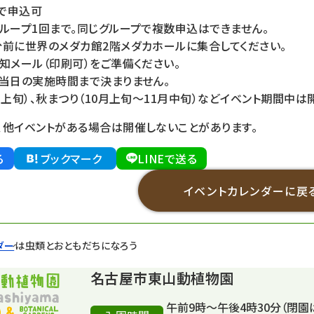
まで申込可
ループ1回まで。同じグループで複数申込はできません。
分前に世界のメダカ館2階メダカホールに集合してください。
知メール（印刷可）をご準備ください。
、当日の実施時間まで決まりません。
月上旬）、秋まつり（10月上旬～11月中旬）などイベント期間中は
、他イベントがある場合は開催しないことがあります。
る
ブックマーク
LINEで送る
イベントカレンダーに戻
ダー
は虫類とおともだちになろう
名古屋市東山動植物園
午前9時～午後4時30分（閉園