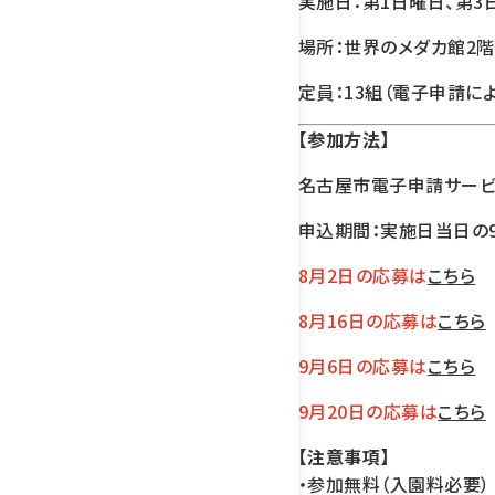
実施日：第1日曜日、第3日曜
場所：世界のメダカ館2
定員：13組（電子申請に
【参加方法】
名古屋市電子申請サービス
申込期間：実施日当日の9:
8月2日の応募は
こちら
8月16日の応募は
こちら
9月6日の応募は
こちら
9月20日の応募は
こちら
【注意事項】
・参加無料（入園料必要）