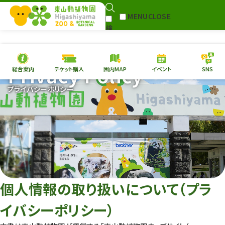
MENU
CLOSE
検
Select Language
▼
索
Privacy Policy
総合案内
チケット購入
園内MAP
イベント
SNS
本日の
開園情報
チケ
プライバシーポリシー
園内MAP
イベント
総合案内
動物園
植物園
東山動植物園
再生プラン
への支援
個人情報の取り扱いについて（プラ
環境教育
イバシーポリシー）
サイトマップ
Follow me