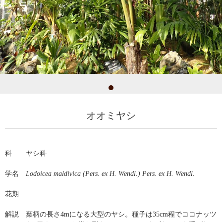
オオミヤシ
科
ヤシ科
学名
Lodoicea maldivica (Pers. ex H. Wendl.) Pers. ex H. Wendl.
花期
解説
葉柄の長さ4mになる大型のヤシ。種子は35cm程でココナッツ