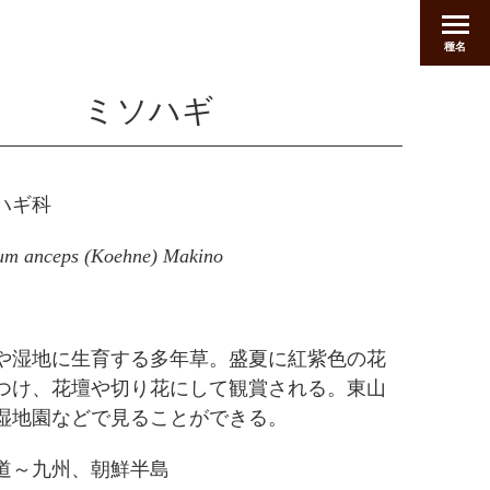
種名
ミソハギ
ハギ科
um anceps (Koehne) Makino
や湿地に生育する多年草。盛夏に紅紫色の花
つけ、花壇や切り花にして観賞される。東山
湿地園などで見ることができる。
道～九州、朝鮮半島