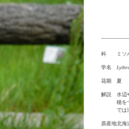
科
ミソ
学名
Lythr
花期
夏
解説
水辺
穂を
では
原産地
北海