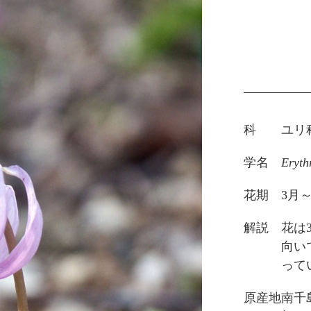
科
ユリ
学名
Eryth
花期
3月
解説
花は
向い
って
原産地
南千