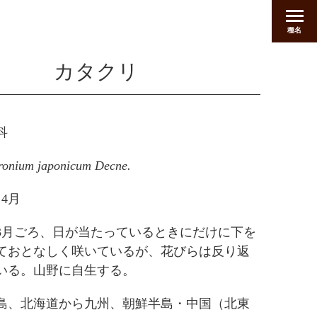
種名
カタクリ
科
ronium japonicum Decne.
～4月
3月ごろ、日が当たっているときにだけに下を
ておとなしく咲いているが、花びらは反り返
いる。山野に自生する。
島、北海道から九州、朝鮮半島・中国（北東