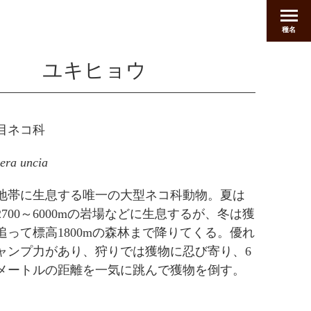
種名
ユキヒョウ
目ネコ科
era uncia
地帯に生息する唯一の大型ネコ科動物。夏は
2700～6000mの岩場などに生息するが、冬は獲
追って標高1800mの森林まで降りてくる。優れ
ャンプ力があり、狩りでは獲物に忍び寄り、6
5メートルの距離を一気に跳んで獲物を倒す。