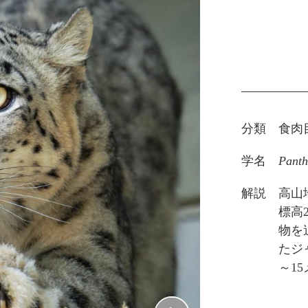
分類
食肉
学名
Panth
解説
高山
標高
物を
たジ
～1